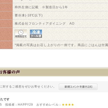
限
枠外左側に記載 ※製造日から1年
法
要冷凍(-18℃以下)
株式会社フロンティアダイニング AO
法
*掲載の写真はお召し上がりの一例です。商品にごはんは付
に対するご感想をぜひお寄せください。
ったです
0/15 投稿者：HAPPY29 おすすめレベル：
★★★★