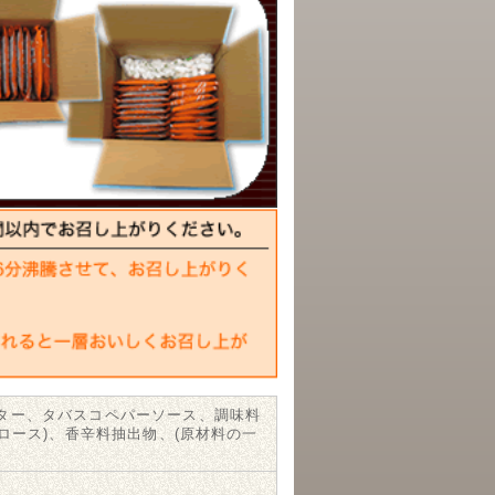
ター、タバスコペパーソース、調味料
ロース)、香辛料抽出物、(原材料の一