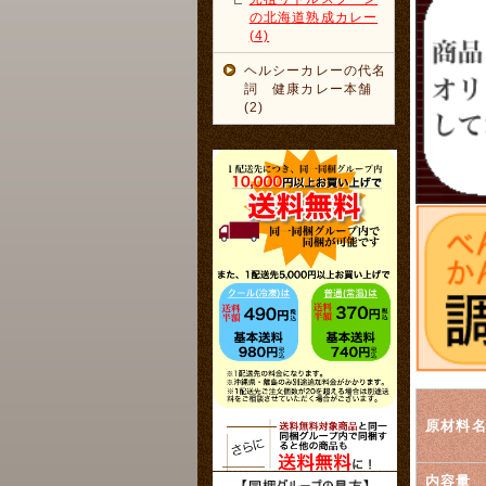
の北海道熟成カレー
(4)
ヘルシーカレーの代名
詞 健康カレー本舗
(2)
原材料
内容量