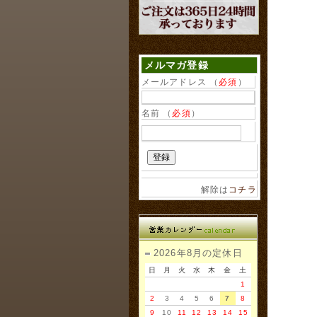
メルマガ登録
メールアドレス （
必須
）
名前 （
必須
）
解除は
コチラ
2026年8月の定休日
日
月
火
水
木
金
土
1
2
3
4
5
6
7
8
9
10
11
12
13
14
15