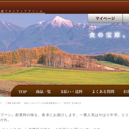
ー
創業当時の味!! 元祖リトルスプーンの北海道熟成カレー 【中辛】【10食入】
スプーン』創業時の味を、食卓にお届けします。一番人気はやはり中辛。と
上がれ。