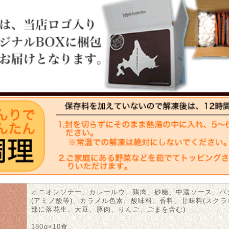
オニオンソテー、カレールウ、鶏肉、砂糖、中濃ソース、バ
名
(アミノ酸等)、カラメル色素、酸味料、香料、甘味料(スクラ
部に落花生、大豆、豚肉、りんご、ごまを含む)
180g×10食