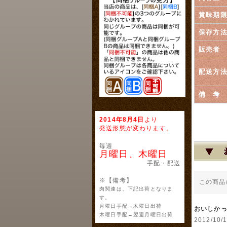
賞味期
保存方
販売者
配送方
備 考
2014年8月4日
より
発送形態が変わります。
毎週
月曜日、木曜日
手配・配送
※【備考】
この商品
肉関連は、下記出荷となりま
す。
月曜日手配→木曜日出荷
おいしか
木曜日手配→翌週月曜日出荷
2012/1