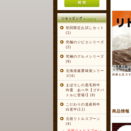
初回限定お試しセット
(1)
究極のジビエシリーズ
(2)
究極のグルメシリーズ
(9)
北海道厳選味覚シリー
画像を拡大
ズ(4)
まぼろしの黒毛和牛
吟選 あべ牛【ゴチバ
トルに登場!】(9)
こだわりの道産和牛
白老牛(11)
商品情報
元祖リトルスプーン
(4)
元祖リトルスプーン