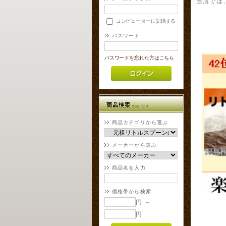
*当店では
コンピューターに記憶する
パスワード
パスワードを忘れた方はこちら
商品カテゴリから選ぶ
メーカーから選ぶ
商品名を入力
価格帯から検索
円 ～
円